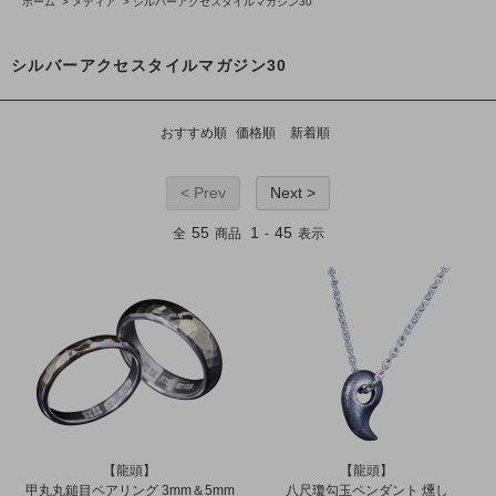
ホーム
>
メディア
>
シルバーアクセスタイルマガジン30
シルバーアクセスタイルマガジン30
おすすめ順
価格順
新着順
< Prev
Next >
55
1
45
全
商品
-
表示
【龍頭】
【龍頭】
甲丸丸鎚目ペアリング 3mm＆5mm
八尺瓊勾玉ペンダント 燻し