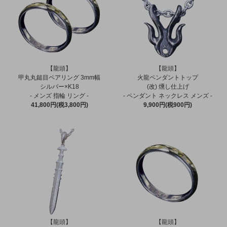
【龍頭】
【龍頭】
甲丸丸鎚目ペアリング 3mm幅
火龍ペンダントトップ
シルバー×K18
(改) 燻し仕上げ
- メンズ 指輪 リング -
- ペンダント ネックレス メンズ -
41,800円(税3,800円)
9,900円(税900円)
【龍頭】
【龍頭】