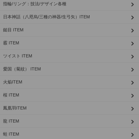
指輪/リング：技法/デザイン各種
日本神話（八咫烏/三種の神器/生弓矢）ITEM
鎚目 ITEM
霰 ITEM
ツイスト ITEM
愛国（菊紋） ITEM
火焔ITEM
桜 ITEM
鳳凰羽ITEM
龍 ITEM
蛙 ITEM