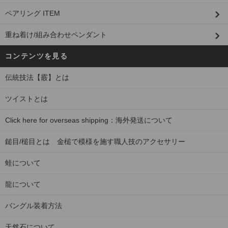
ペアリング ITEM
重ね着け/組み合わせペンダント
コンテンツを見る
伝統技法【霰】とは
ツイストとは
Click here for overseas shipping：海外発送について
鎚目/槌目とは 金槌で模様を施す職人技のアクセサリー
蛙について
龍について
バングル装着方法
天然石について