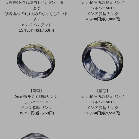
天叢雲剣×八尺瓊勾玉ペンダント 白仕
3mm幅 甲丸丸鎚目リング
上げ
シルバー×K18
別名:草薙の剣 (あめのむらくものつる
- メンズ 指輪 リング -
ぎ)
20,900円(税1,900円)
- メンズ ペンダント -
15,950円(税1,450円)
【龍頭】
【龍頭】
5mm幅 甲丸丸鎚目リング
8mm幅 甲丸丸鎚目リング
シルバー×K18
シルバー×K18
- メンズ 指輪 リング -
- メンズ 指輪 リング -
35,750円(税3,250円)
50,050円(税4,550円)