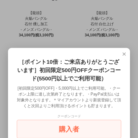
【龍頭】
【龍頭】
火焔バングル
火焔バングル
石付 燻し加工
石付 白仕上げ
- メンズ バングル -
- メンズ バングル -
34,100円(税3,100円)
34,100円(税3,100円)
×
［ポイント10倍：ご来店ありがとうござ
います］初回限定500円OFFクーポンコー
ド(5500円以上でご利用可能）
[初回限定500円OFF]・5,000円以上でご利用可能。・クー
ポン上限に達し次第終了となります。・PayPal支払いは
対象外となります。＊マイアカウントより新規登録して頂
くと次回よりご利用頂けるポイントも貯まります。
【龍頭】
【龍頭】
八咫烏ペンダントトップ
八咫烏菊ペンダントトップ
クーポンコード
- メンズ ペンダント -
- メンズ ペンダント -
11,000円(税1,000円)
14,300円(税1,300円)
購入者