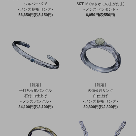
シルバー×K18
SIZE:M (やさかにのまがたま)
- メンズ 指輪 リング -
- メンズ ペンダント -
56,650円(税5,150円)
6,050円(税550円)
【龍頭】
【龍頭】
平打ち火焔バングル
火焔菊紋リング
石付 白仕上げ
白仕上げ
- メンズ バングル -
- メンズ 指輪 リング -
34,100円(税3,100円)
30,800円(税2,800円)