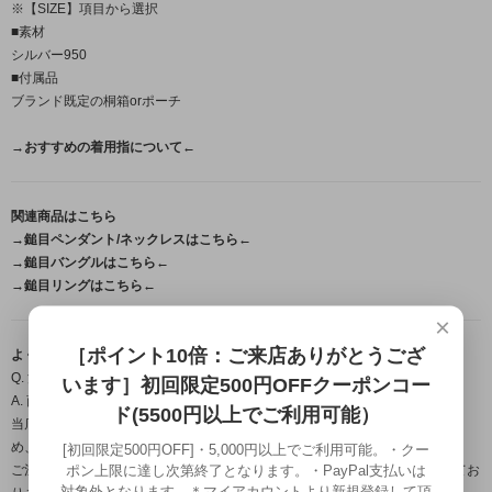
※【SIZE】項目から選択
■素材
シルバー950
■付属品
ブランド既定の桐箱orポーチ
→おすすめの着用指について←
関連商品はこちら
→鎚目ペンダント/ネックレスはこちら←
→鎚目バングルはこちら←
→鎚目リングはこちら←
×
［ポイント10倍：ご来店ありがとうござ
よくある質問（FAQ）
Q. 注文から届くまで、どのくらいの日数がかかりますか？
います］初回限定500円OFFクーポンコー
A. 商品によって納期は異なります。
ド(5500円以上でご利用可能）
当店の作品はすべて職人が一点ずつ手作業で製作するフルハンドメイドのた
め、
[初回限定500円OFF]・5,000円以上でご利用可能。・クー
ポン上限に達し次第終了となります。・PayPal支払いは
ご注文・ご入金確認後から発送までは営業日約1週間～のお時間をいただいてお
対象外となります。＊マイアカウントより新規登録して頂