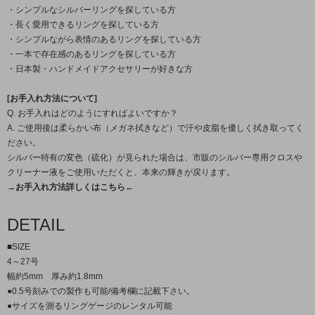
・シンプルなシルバーリングを探している方
・長く愛用できるリングを探している方
・シンプルながら表情のあるリングを探している方
・一本で存在感のあるリングを探している方
・日本製・ハンドメイドアクセサリーが好きな方
[お手入れ方法について]
Q. お手入れはどのようにすればよいですか？
A. ご使用後は柔らかい布（メガネ拭きなど）で汗や皮脂を優しく拭き取ってく
ださい。
シルバー特有の変色（硫化）が見られた場合は、市販のシルバー専用クロスや
クリーナー液をご使用いただくと、本来の輝きが戻ります。
→お手入れ方法詳しくはこちら←
DETAIL
■SIZE
4～27号
幅約5mm 厚み約1.8mm
●0.5号刻みでの製作も可能/備考欄に記載下さい。
●サイズを測るリングゲージのレンタル可能