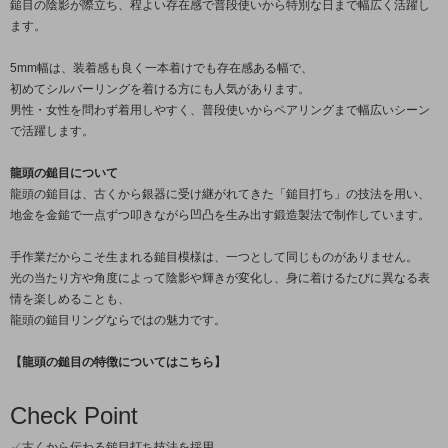
鎚目の陰影が際立ち、程よい存在感で普段使いから特別な日まで幅広く活躍し
ます。
5mm幅は、装着感も良く一本着けでも存在感ある幅で、
初めてシルバーリングを着ける方にも人気があります。
男性・女性を問わず着用しやすく、普段使いからペアリングまで幅広いシーン
で活躍します。
龍頭の鎚目について
龍頭の鎚目は、古くから銀器に受け継がれてきた「鎚目打ち」の技法を用い、
地金を金鎚で一点ずつ叩きながら凹凸を生み出す鍛造製法で制作しています。
手作業だからこそ生まれる鎚目模様は、一つとして同じものがありません。
光の当たり方や角度によって陰影や輝きが変化し、身に着けるたびに異なる表
情を楽しめることも、
龍頭の鎚目リングならではの魅力です。
【龍頭の鎚目の特徴についてはこちら】
Check Point
✓古くから伝わる鎚目打ち技法を採用