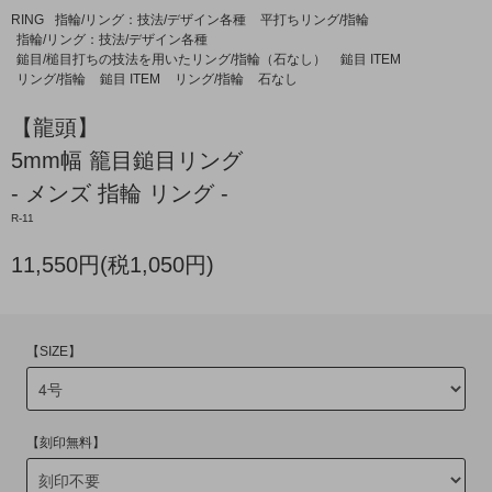
RING
指輪/リング：技法/デザイン各種
平打ちリング/指輪
指輪/リング：技法/デザイン各種
鎚目/槌目打ちの技法を用いたリング/指輪（石なし）
鎚目 ITEM
リング/指輪
鎚目 ITEM
リング/指輪
石なし
【龍頭】
5mm幅 籠目鎚目リング
- メンズ 指輪 リング -
R-11
11,550円(税1,050円)
【SIZE】
【刻印無料】