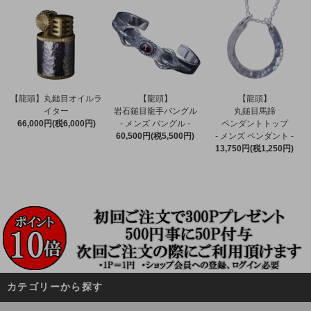
【龍頭】丸鎚目オイルラ
【龍頭】
【龍頭】
イター
岩石鎚目龍手バングル
丸鎚目馬蹄
66,000円(税6,000円)
- メンズ バングル -
ペンダントトップ
60,500円(税5,500円)
- メンズ ペンダント -
13,750円(税1,250円)
カテゴリーから探す