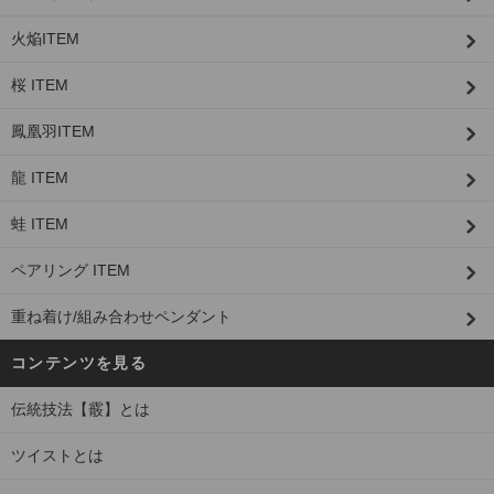
火焔ITEM
桜 ITEM
鳳凰羽ITEM
龍 ITEM
蛙 ITEM
ペアリング ITEM
重ね着け/組み合わせペンダント
コンテンツを見る
伝統技法【霰】とは
ツイストとは