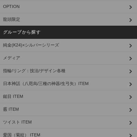
OPTION
龍頭限定
グループから探す
純金(K24)×シルバーシリーズ
メディア
指輪/リング：技法/デザイン各種
日本神話（八咫烏/三種の神器/生弓矢）ITEM
鎚目 ITEM
霰 ITEM
ツイスト ITEM
愛国（菊紋） ITEM