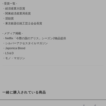
- 受賞一覧 -
・経済産業大臣賞
・関東経済産業局長賞
・奨励賞
・東京銀器伝統工芸士会会長賞
- メディア掲載 -
・Netflix「今際の国のアリス」シーズン2物品提供
・シルバーアクセスタイルマガジン
・Japonica Blood
・LS＆D
・モノ・マガジン
一緒に購入されている商品