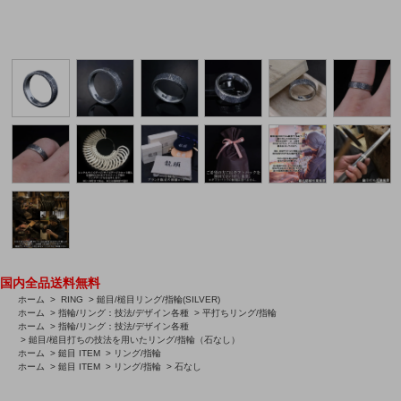
国内全品送料無料
ホーム
>
RING
>
鎚目/槌目リング/指輪(SILVER)
ホーム
>
指輪/リング：技法/デザイン各種
>
平打ちリング/指輪
ホーム
>
指輪/リング：技法/デザイン各種
>
鎚目/槌目打ちの技法を用いたリング/指輪（石なし）
ホーム
>
鎚目 ITEM
>
リング/指輪
ホーム
>
鎚目 ITEM
>
リング/指輪
>
石なし