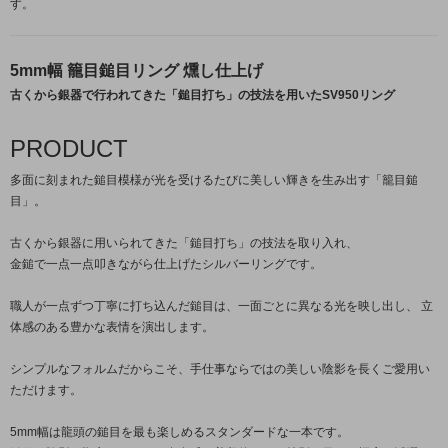
す。
5mm幅 籠目鎚目リング 燻し仕上げ
古くから銀器で行われてきた「鎚目打ち」の技法を用いたSV950リング
PRODUCT
多面に刻まれた鎚目模様が光を受けるたびに美しい輝きを生み出す「籠目鎚
目」。
古くから銀器に用いられてきた「鎚目打ち」の技法を取り入れ、
金鎚で一点一点叩きながら仕上げたシルバーリングです。
職人が一点ずつ丁寧に打ち込んだ鎚目は、一面ごとに異なる光を映し出し、 立
体感のある豊かな表情を演出します。
シンプルなフォルムだからこそ、手仕事ならではの美しい陰影を長くご愛用い
ただけます。
5mm幅は龍頭の鎚目を最も楽しめるスタンダードな一本です。