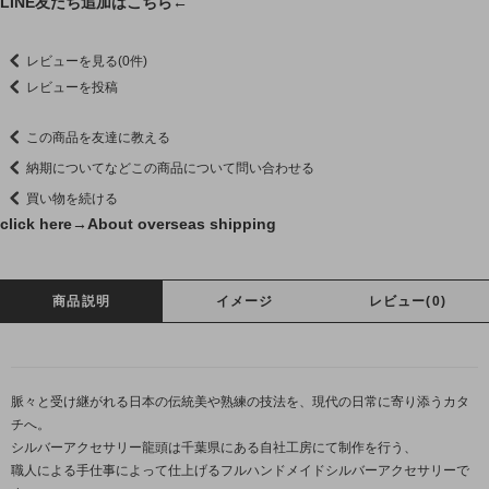
LINE友だち追加はこちら←
レビューを見る(0件)
レビューを投稿
この商品を友達に教える
納期についてなどこの商品について問い合わせる
買い物を続ける
click here→
About overseas shipping
商品説明
イメージ
レビュー(0)
脈々と受け継がれる日本の伝統美や熟練の技法を、現代の日常に寄り添うカタ
チへ。
シルバーアクセサリー龍頭は千葉県にある自社工房にて制作を行う、
職人による手仕事によって仕上げるフルハンドメイドシルバーアクセサリーで