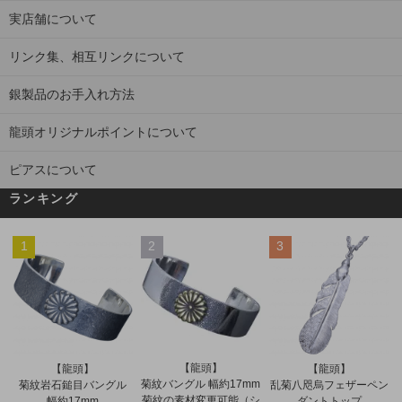
実店舗について
リンク集、相互リンクについて
銀製品のお手入れ方法
龍頭オリジナルポイントについて
ピアスについて
ランキング
1
2
3
【龍頭】
【龍頭】
【龍頭】
菊紋バングル 幅約17mm
菊紋岩石鎚目バングル
乱菊八咫烏フェザーペン
菊紋の素材変更可能（シ
幅約17mm
ダントトップ