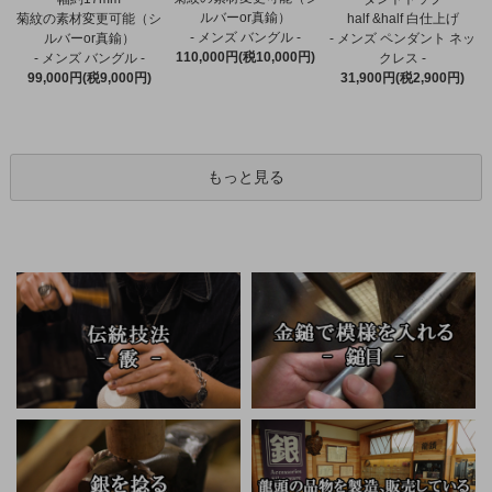
ルバーor真鍮）
菊紋の素材変更可能（シ
half &half 白仕上げ
- メンズ バングル -
ルバーor真鍮）
- メンズ ペンダント ネッ
110,000円(税10,000円)
- メンズ バングル -
クレス -
99,000円(税9,000円)
31,900円(税2,900円)
もっと見る