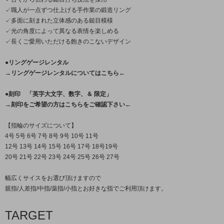
✓職人が一点ずつ仕上げる手作業の鍛造リング
✓多面に刻まれた立体感のある鎚目模様
✓光の角度によって異なる表情を楽しめる
✓長くご愛用いただける飽きのこないデザイン
●リングゲージレンタル
→リングゲージレンタルについてはこちら←
●刻印 「英字大文字、数字、＆ 限定」
→刻印をご希望の方はこちらをご確認下さい←
【指輪のサイズについて】
4号 5号 6号 7号 8号 9号 10号 11号
12号 13号 14号 15号 16号 17号 18号19号
20号 21号 22号 23号 24号 25号 26号 27号
幅広くサイスをお選び頂けますので
親指/人差指/中指/薬指/小指とお好きな指でご利用頂けます。
TARGET