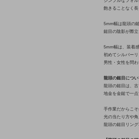
シンプルなフォル
飽きることなく長
5mm幅は龍頭の
鎚目の陰影が際立
5mm幅は、装着
初めてシルバーリ
男性・女性を問わ
龍頭の鎚目につい
龍頭の鎚目は、古
地金を金鎚で一点
手作業だからこそ
光の当たり方や角
龍頭の鎚目リング