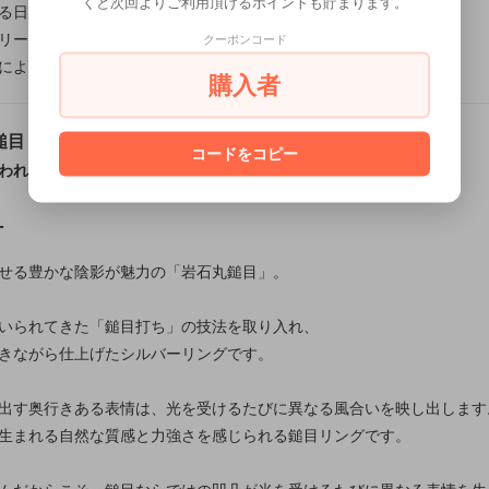
くと次回よりご利用頂けるポイントも貯まります。
る日本の伝統美や熟練の技法を、現代の日常に寄り添うカタチへ。
リー龍頭は千葉県にある自社工房にて制作を行う、
クーポンコード
によって仕上げるフルハンドメイドシルバーアクセサリーです。
購入者
鎚目リング 燻し仕上げ
コードをコピー
われてきた「鎚目打ち」の技法を用いたSV950リング
T
せる豊かな陰影が魅力の「岩石丸鎚目」。
いられてきた「鎚目打ち」の技法を取り入れ、
きながら仕上げたシルバーリングです。
出す奥行きある表情は、光を受けるたびに異なる風合いを映し出します
生まれる自然な質感と力強さを感じられる鎚目リングです。