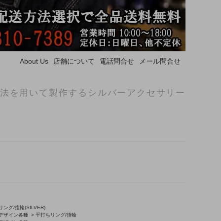
About Us
店舗について
電話問合せ
メール問合せ
法を用いて製作するシルバーアクセサリー
ング/指輪(SILVER)
/デザイン各種
>
平打ちリング/指輪