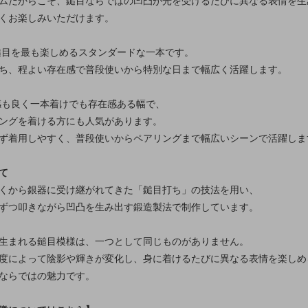
ムだからこそ、鎚目ならではの凹凸が光を受けるたびに異なる表情を生
くお楽しみいただけます。
鎚目を最も楽しめるスタンダードな一本です。
ち、程よい存在感で普段使いから特別な日まで幅広く活躍します。
感も良く一本着けでも存在感ある幅で、
ングを着ける方にも人気があります。
ず着用しやすく、普段使いからペアリングまで幅広いシーンで活躍しま
て
くから銀器に受け継がれてきた「鎚目打ち」の技法を用い、
ずつ叩きながら凹凸を生み出す鍛造製法で制作しています。
生まれる鎚目模様は、一つとして同じものがありません。
度によって陰影や輝きが変化し、身に着けるたびに異なる表情を楽しめ
ならではの魅力です。