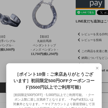
LINE友だち追加は
レビューを見る(0件
龍頭】
【龍頭】
レビューを投稿
龍手バングル
丸鎚目馬蹄
 バングル -
ペンダントトップ
(税5,500円)
- メンズ ペンダント -
この商品を友達に教
13,750円(税1,250円)
納期についてなどこ
買い物を続ける
×
click here→
About o
［ポイント10倍：ご来店ありがとうござ
います］初回限定500円OFFクーポンコー
ド(5500円以上でご利用可能）
イメージ
[初回限定500円OFF]・5,000円以上でご利用可能。・クー
ポン上限に達し次第終了となります。・PayPal支払いは
対象外となります。＊マイアカウントより新規登録して頂