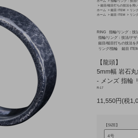
ホーム
>
指輪/リング：技法
>
鎚目/槌目打ちの技法を用
ホーム
>
鎚目 ITEM
>
リング
ホーム
>
鎚目 ITEM
>
リング
RING
指輪/リング：技
指輪/リング：技法/デ
鎚目/槌目打ちの技法を
リング/指輪
鎚目 ITE
【龍頭】
5mm幅 岩石
- メンズ 指輪 
R-17
11,550円(税1,
【SIZE】