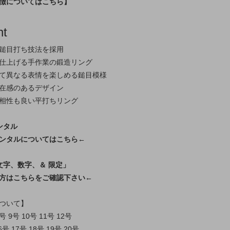
徴についてはこちら】
nt
鎚目打ち技法を採用
仕上げる手作業の鍛造リング
て異なる表情を楽しめる鎚目模様
在感のあるデザイン
相性も良い平打ちリング
ンタル
ンタルについてはこちら←
文字、数字、＆ 限定」
方はこちらをご確認下さい←
ついて】
号 9号 10号 11号 12号
6号 17号 18号 19号 20号