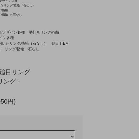
/デザイン各種
いたリング/指輪（石なし）
/指輪
/指輪
>
石なし
法/デザイン各種
平打ちリング/指輪
ザイン各種
用いたリング/指輪（石なし）
鎚目 ITEM
M
リング/指輪
石なし
丸鎚目リング
リング -
050円)