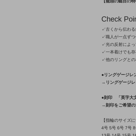
【龍頭の鎚目の特
Check Poi
✓古くから伝わる
✓職人が一点ずつ
✓光の反射によっ
✓一本着けでも存
✓他のリングとの
●リングゲージレ
→リングゲージレ
●刻印 「英字大
→刻印をご希望の
【指輪のサイズに
4号 5号 6号 7号 8
13号 14号 15号 1