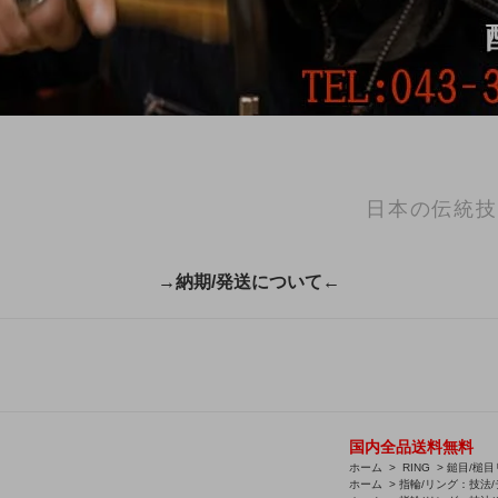
日本の伝統技
→納期/発送について←
国内全品送料無料
ホーム
>
RING
>
鎚目/槌目リ
ホーム
>
指輪/リング：技法