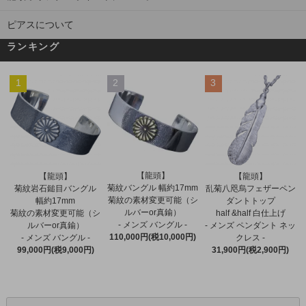
ピアスについて
ランキング
1
2
3
【龍頭】
【龍頭】
【龍頭】
菊紋バングル 幅約17mm
菊紋岩石鎚目バングル
乱菊八咫烏フェザーペン
菊紋の素材変更可能（シ
幅約17mm
ダントトップ
ルバーor真鍮）
菊紋の素材変更可能（シ
half &half 白仕上げ
- メンズ バングル -
ルバーor真鍮）
- メンズ ペンダント ネッ
110,000円(税10,000円)
- メンズ バングル -
クレス -
99,000円(税9,000円)
31,900円(税2,900円)