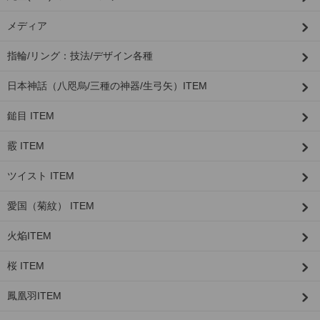
メディア
指輪/リング：技法/デザイン各種
日本神話（八咫烏/三種の神器/生弓矢）ITEM
鎚目 ITEM
霰 ITEM
ツイスト ITEM
愛国（菊紋） ITEM
火焔ITEM
桜 ITEM
鳳凰羽ITEM