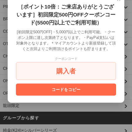
［ポイント10倍：ご来店ありがとうござ
PIERCE
います］初回限定500円OFFクーポンコー
BRACELET
ド(5500円以上でご利用可能）
COLLABORATION
[初回限定500円OFF]・5,000円以上でご利用可能。・クー
ポン上限に達し次第終了となります。・PayPal支払いは
対象外となります。＊マイアカウントより新規登録して頂
OTHER
くと次回よりご利用頂けるポイントも貯まります。
CHAIN PARTS/CUSTOM PARTS
クーポンコード
CHAIN
購入者
ONE MAKE ITEM
コードをコピー
OPTION
龍頭限定
グループから探す
純金(K24)×シルバーシリーズ