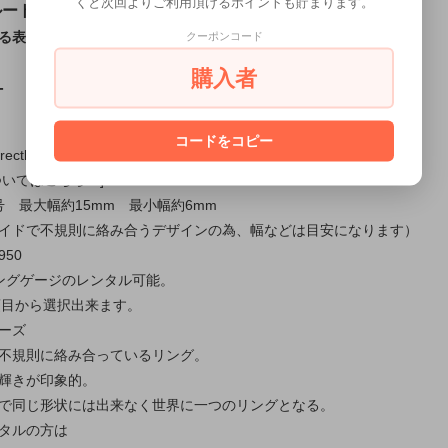
くと次回よりご利用頂けるポイントも貯まります。
ルートパーズ
る表情を生かした、職人仕立てのシルバーリング
クーポンコード
購入者
T
コードをコピー
irectly managed stores in Japan.
ついてはこちら←]
28号 最大幅約15mm 最小幅約6mm
イドで不規則に絡み合うデザインの為、幅などは目安になります）
50
ングゲージのレンタル可能。
択項目から選択出来ます。
ーズ
不規則に絡み合っているリング。
輝きが印象的。
で同じ形状には出来なく世界に一つのリングとなる。
タルの方は