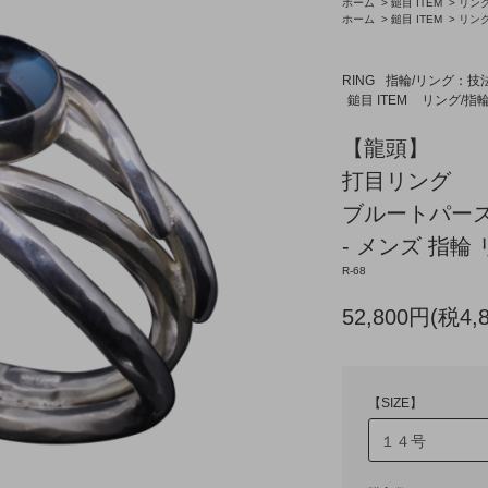
ホーム
>
鎚目 ITEM
>
リング
ホーム
>
鎚目 ITEM
>
リング
RING
指輪/リング：技
鎚目 ITEM
リング/指
【龍頭】
打目リング
ブルートパー
- メンズ 指輪 
R-68
52,800円(税4,
【SIZE】