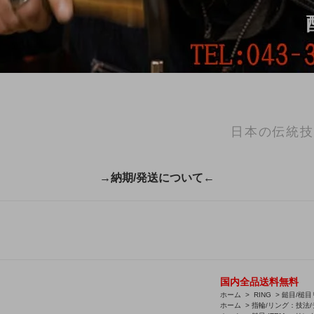
日本の伝統技
→納期/発送について←
国内全品送料無料
ホーム
>
RING
>
鎚目/槌目
ホーム
>
指輪/リング：技法