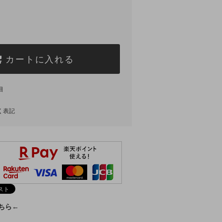
カートに入れる
細
く表記
こちら←