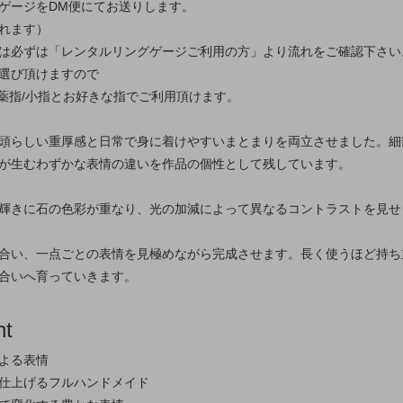
ゲージをDM便にてお送りします。
れます）
は必ずは「レンタルリングゲージご利用の方」より流れをご確認下さい
選び頂けますので
/薬指/小指とお好きな指でご利用頂けます。
頭らしい重厚感と日常で身に着けやすいまとまりを両立させました。細
が生むわずかな表情の違いを作品の個性として残しています。
輝きに石の色彩が重なり、光の加減によって異なるコントラストを見せ
合い、一点ごとの表情を見極めながら完成させます。長く使うほど持ち
合いへ育っていきます。
nt
よる表情
仕上げるフルハンドメイド