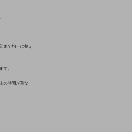
。
部まで均一に整え
ます。
主の時間が重な