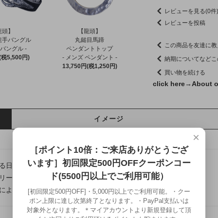
レビューを見る(0件
レビューを投稿
龍頭】
【龍頭】
龍手バングル
丸鎚目馬蹄
この商品を友達に教
 バングル -
ペンダントトップ
(税5,500円)
- メンズ ペンダント -
納期についてなどこ
13,750円(税1,250円)
買い物を続ける
click here→
About o
イメージ
×
［ポイント10倍：ご来店ありがとうござ
います］初回限定500円OFFクーポンコー
る日本の伝統美や熟練の技法を、現代の日常に寄り添うカタチへ。
ド(5500円以上でご利用可能）
リー龍頭は千葉県にある自社工房にて制作を行う、
によって仕上げるフルハンドメイドシルバーアクセサリーです。
[初回限定500円OFF]・5,000円以上でご利用可能。・クー
ポン上限に達し次第終了となります。・PayPal支払いは
対象外となります。＊マイアカウントより新規登録して頂