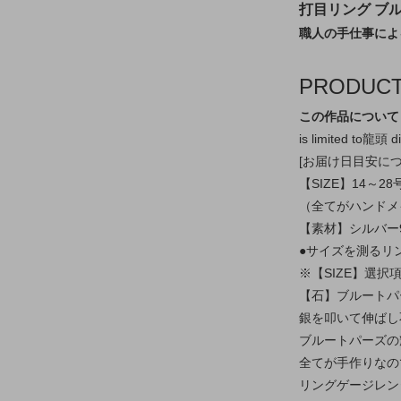
打目リング ブ
職人の手仕事によ
PRODUC
この作品について
is limited to龍頭 d
[お届け日目安に
【SIZE】14～
（全てがハンドメ
【素材】シルバー9
●サイズを測るリ
※【SIZE】選
【石】ブルートパ
銀を叩いて伸ばし
ブルートパーズの
全てが手作りなの
リングゲージレン