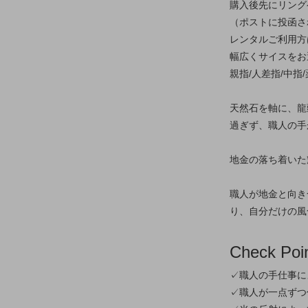
購入後先にリング
（ポストに投函さ
レンタルご利用方
幅広くサイスをお
親指/人差指/中指
天然石を軸に、龍
過ぎず、職人の手
地金の落ち着いた
職人が地金と向き
り、自分だけの風
Check Poi
✓職人の手仕事に
✓職人が一点ずつ