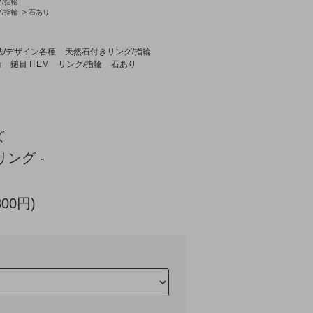
/指輪
/指輪
>
石あり
法/デザイン各種
天然石付きリング/指輪
輪
鎚目 ITEM
リング/指輪
石あり
ズ
リング -
800円)