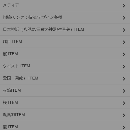
メディア
指輪/リング：技法/デザイン各種
日本神話（八咫烏/三種の神器/生弓矢）ITEM
鎚目 ITEM
霰 ITEM
ツイスト ITEM
愛国（菊紋） ITEM
火焔ITEM
桜 ITEM
鳳凰羽ITEM
龍 ITEM