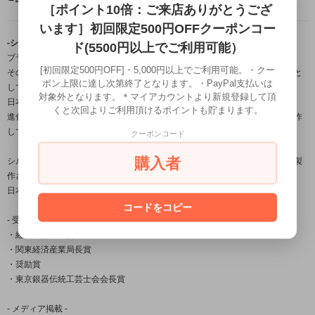
［ポイント10倍：ご来店ありがとうござ
います］初回限定500円OFFクーポンコー
-シルバーアクセサリーブランド「龍頭」について-
ド(5500円以上でご利用可能）
ブランド名の「龍頭」とは梵鐘の最上部にある鐘を吊るす留め金の名。
[初回限定500円OFF]・5,000円以上でご利用可能。・クー
その良し悪しで鐘の風格さえも変えてしまう必要不可欠な大事な部分を由来と
ポン上限に達し次第終了となります。・PayPal支払いは
しており、
対象外となります。＊マイアカウントより新規登録して頂
日本古来から受け継がれている銀器の伝統技法を用いながら、
くと次回よりご利用頂けるポイントも貯まります。
進化する伝統をコンセプトに身に付ける者に独特の存在感を与える作品を製作
しております。
クーポンコード
購入者
シルバーアクセサリー龍頭は数々の賞を受賞している「小平光嵐」によって製
作され
日本国内だけでなく海外の取引先でも販売されご愛用頂いております。
コードをコピー
- 受賞一覧 -
・経済産業大臣賞
・関東経済産業局長賞
・奨励賞
・東京銀器伝統工芸士会会長賞
- メディア掲載 -