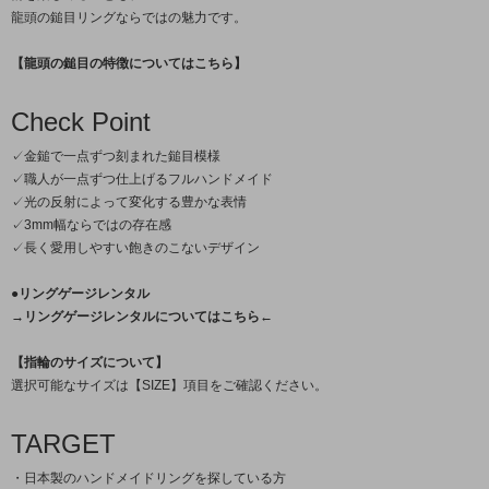
龍頭の鎚目リングならではの魅力です。
【龍頭の鎚目の特徴についてはこちら】
Check Point
✓金鎚で一点ずつ刻まれた鎚目模様
✓職人が一点ずつ仕上げるフルハンドメイド
✓光の反射によって変化する豊かな表情
✓3mm幅ならではの存在感
✓長く愛用しやすい飽きのこないデザイン
●リングゲージレンタル
→リングゲージレンタルについてはこちら←
【指輪のサイズについて】
選択可能なサイズは【SIZE】項目をご確認ください。
TARGET
・日本製のハンドメイドリングを探している方