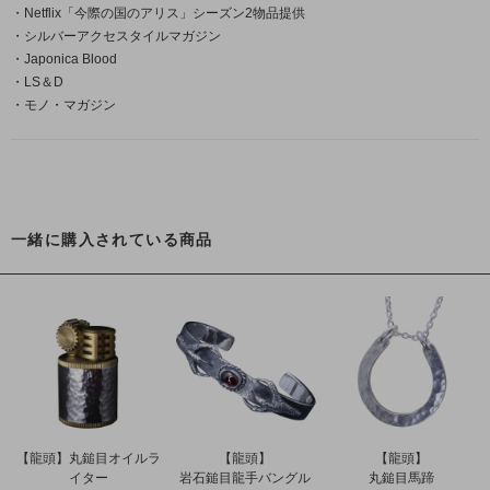
・Netflix「今際の国のアリス」シーズン2物品提供
・シルバーアクセスタイルマガジン
・Japonica Blood
・LS＆D
・モノ・マガジン
一緒に購入されている商品
【龍頭】丸鎚目オイルラ
【龍頭】
【龍頭】
イター
岩石鎚目龍手バングル
丸鎚目馬蹄