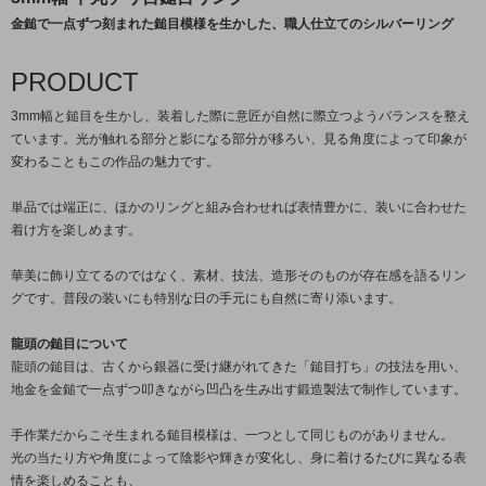
金鎚で一点ずつ刻まれた鎚目模様を生かした、職人仕立てのシルバーリング
PRODUCT
3mm幅と鎚目を生かし、装着した際に意匠が自然に際立つようバランスを整え
ています。光が触れる部分と影になる部分が移ろい、見る角度によって印象が
変わることもこの作品の魅力です。
単品では端正に、ほかのリングと組み合わせれば表情豊かに、装いに合わせた
着け方を楽しめます。
華美に飾り立てるのではなく、素材、技法、造形そのものが存在感を語るリン
グです。普段の装いにも特別な日の手元にも自然に寄り添います。
龍頭の鎚目について
龍頭の鎚目は、古くから銀器に受け継がれてきた「鎚目打ち」の技法を用い、
地金を金鎚で一点ずつ叩きながら凹凸を生み出す鍛造製法で制作しています。
手作業だからこそ生まれる鎚目模様は、一つとして同じものがありません。
光の当たり方や角度によって陰影や輝きが変化し、身に着けるたびに異なる表
情を楽しめることも、