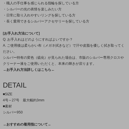
・職人の手仕事を感じられる指輪を探している方
・シルバーの光の表情を楽しみたい方
・日常に取り入れやすいリングを探している方
・長く愛用できるシルバーアクセサリーを探している方
[お手入れ方法について]
Q. お手入れはどのようにすればよいですか？
A. ご使用後は柔らかい布（メガネ拭きなど）で汗や皮脂を優しく拭き取ってく
ださい。
シルバー特有の変色（硫化）が見られた場合は、市販のシルバー専用クロスや
クリーナー液をご使用いただくと、本来の輝きが戻ります。
→お手入れ方法詳しくはこちら←
DETAIL
■SIZE
4号～27号 最大幅約3mm
■素材
シルバー950
→おすすめの着用指について←