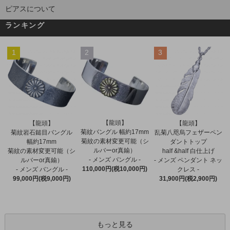
ピアスについて
ランキング
1
2
3
【龍頭】
【龍頭】
【龍頭】
菊紋バングル 幅約17mm
菊紋岩石鎚目バングル
乱菊八咫烏フェザーペン
菊紋の素材変更可能（シ
幅約17mm
ダントトップ
ルバーor真鍮）
菊紋の素材変更可能（シ
half &half 白仕上げ
- メンズ バングル -
ルバーor真鍮）
- メンズ ペンダント ネッ
110,000円(税10,000円)
- メンズ バングル -
クレス -
99,000円(税9,000円)
31,900円(税2,900円)
もっと見る