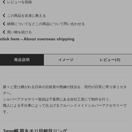
レビューを投稿
この商品を友達に教える
納期についてなどこの商品について問い合わせる
買い物を続ける
click here→
About overseas shipping
商品説明
イメージ
レビュー(0)
脈々と受け継がれる日本の伝統美や熟練の技法を、現代の日常に寄り添うカタ
チへ。
シルバーアクセサリー龍頭は千葉県にある自社工房にて制作を行う、
職人による手仕事によって仕上げるフルハンドメイドシルバーアクセサリーで
す。
3mm幅 甲丸チリ目鎚目リング