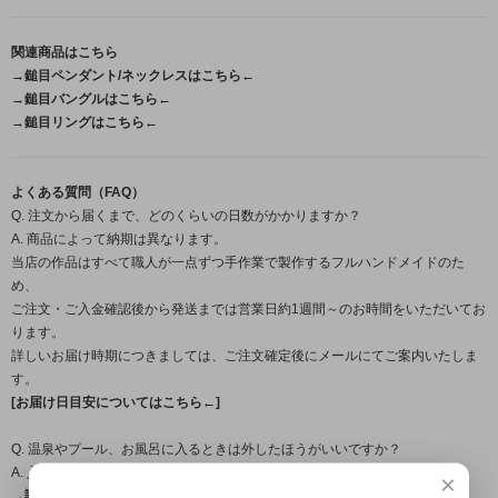
関連商品はこちら
→鎚目ペンダント/ネックレスはこちら←
→鎚目バングルはこちら←
→鎚目リングはこちら←
よくある質問（FAQ）
Q. 注文から届くまで、どのくらいの日数がかかりますか？
A. 商品によって納期は異なります。
当店の作品はすべて職人が一点ずつ手作業で製作するフルハンドメイドのた
め、
ご注文・ご入金確認後から発送までは営業日約1週間～のお時間をいただいてお
ります。
詳しいお届け時期につきましては、ご注文確定後にメールにてご案内いたしま
す。
[お届け日目安についてはこちら←]
Q. 温泉やプール、お風呂に入るときは外したほうがいいですか？
A. 入浴時の着用は避けて頂くことをおすすめします。
×
→詳しくはこちら（FAQ）←