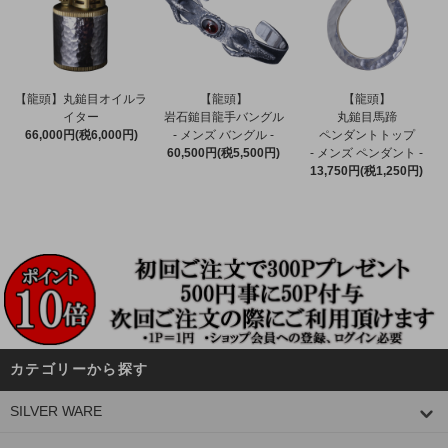
【龍頭】丸鎚目オイルラ
【龍頭】
【龍頭】
イター
岩石鎚目龍手バングル
丸鎚目馬蹄
66,000円(税6,000円)
- メンズ バングル -
ペンダントトップ
60,500円(税5,500円)
- メンズ ペンダント -
13,750円(税1,250円)
カテゴリーから探す
SILVER WARE