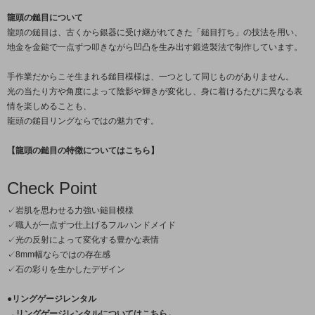
龍頭の鎚目について
龍頭の鎚目は、古くから銀器に受け継がれてきた「鎚目打ち」の技法を用い、
地金を金鎚で一点ずつ叩きながら凹凸を生み出す鍛造製法で制作しています。
手作業だからこそ生まれる鎚目模様は、一つとして同じものがありません。
光の当たり方や角度によって陰影や輝きが変化し、身に着けるたびに異なる表
情を楽しめることも、
龍頭の鎚目リングならではの魅力です。
【龍頭の鎚目の特徴についてはこちら】
Check Point
✓岩肌を思わせる力強い鎚目模様
✓職人が一点ずつ仕上げるフルハンドメイド
✓光の反射によって変化する豊かな表情
✓8mm幅ならではの存在感
✓石の彩りを生かしたデザイン
●リングゲージレンタル
→リングゲージレンタルについてはこちら←