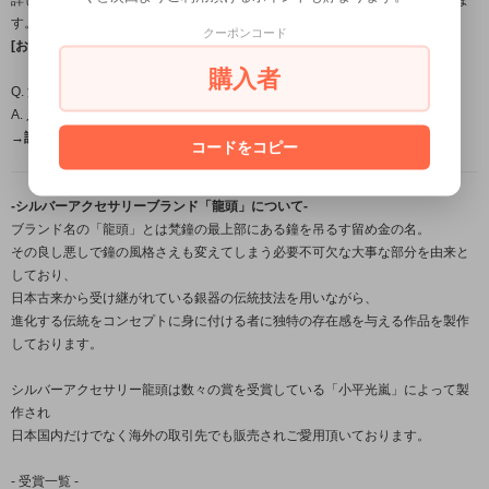
す。
クーポンコード
[お届け日目安についてはこちら←]
購入者
Q. 温泉やプール、お風呂に入るときは外したほうがいいですか？
A. 入浴時の着用は避けて頂くことをおすすめします。
→詳しくはこちら（FAQ）←
コードをコピー
-シルバーアクセサリーブランド「龍頭」について-
ブランド名の「龍頭」とは梵鐘の最上部にある鐘を吊るす留め金の名。
その良し悪しで鐘の風格さえも変えてしまう必要不可欠な大事な部分を由来と
しており、
日本古来から受け継がれている銀器の伝統技法を用いながら、
進化する伝統をコンセプトに身に付ける者に独特の存在感を与える作品を製作
しております。
シルバーアクセサリー龍頭は数々の賞を受賞している「小平光嵐」によって製
作され
日本国内だけでなく海外の取引先でも販売されご愛用頂いております。
- 受賞一覧 -