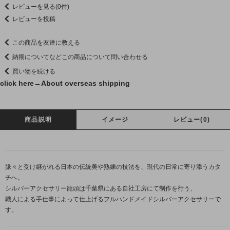
レビューを見る(0件)
レビューを投稿
この商品を友達に教える
納期についてなどこの商品について問い合わせる
買い物を続ける
click here→
About overseas shipping
商品説明
イメージ
レビュー(0)
脈々と受け継がれる日本の伝統美や熟練の技法を、現代の日常に寄り添うカタ
チへ。
シルバーアクセサリー龍頭は千葉県にある自社工房にて制作を行う、
職人による手仕事によって仕上げるフルハンドメイドシルバーアクセサリーで
す。