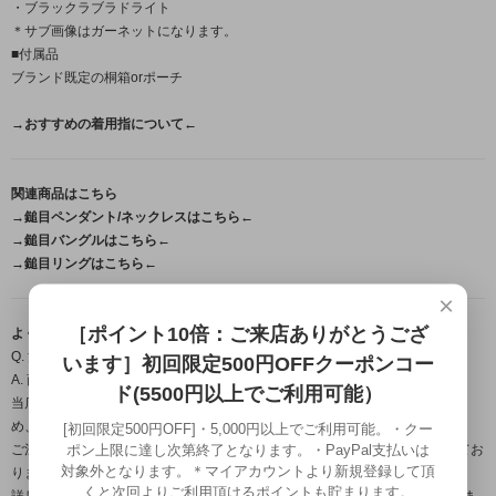
・ブラックラブラドライト
＊サブ画像はガーネットになります。
■付属品
ブランド既定の桐箱orポーチ
→おすすめの着用指について←
関連商品はこちら
→鎚目ペンダント/ネックレスはこちら←
→鎚目バングルはこちら←
→鎚目リングはこちら←
×
［ポイント10倍：ご来店ありがとうござ
よくある質問（FAQ）
Q. 注文から届くまで、どのくらいの日数がかかりますか？
います］初回限定500円OFFクーポンコー
A. 商品によって納期は異なります。
ド(5500円以上でご利用可能）
当店の作品はすべて職人が一点ずつ手作業で製作するフルハンドメイドのた
め、
[初回限定500円OFF]・5,000円以上でご利用可能。・クー
ポン上限に達し次第終了となります。・PayPal支払いは
ご注文・ご入金確認後から発送までは営業日約1週間～のお時間をいただいてお
対象外となります。＊マイアカウントより新規登録して頂
ります。
くと次回よりご利用頂けるポイントも貯まります。
詳しいお届け時期につきましては、ご注文確定後にメールにてご案内いたしま