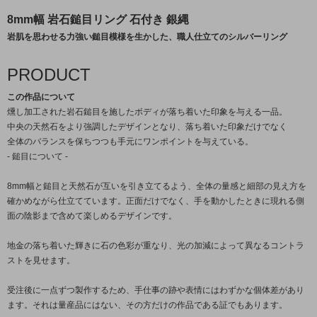
8mm幅 岩石鎚目リング 石付き 銀縄
岩肌を思わせる力強い鎚目模様を生かした、職人仕立てのシルバーリング
PRODUCT
この作品について
燻し加工された岩石鎚目を施したボディが落ち着いた印象を与える一品。
中央の天然石をより強調したデザインとなり、落ち着いた印象だけでなく
全体のバランスを保ちつつも手元にワンポイントを与えている。
- 鎚目について -
8mm幅と鎚目と天然石が互いを引き立てるよう、全体の量感と細部の見え方を
確かめながら仕立てています。正面だけでなく、手を動かしたときに現れる側
面の陰影まで含めて楽しめるデザインです。
地金の落ち着いた輝きに石の色彩が重なり、光の加減によって異なるコントラ
ストを見せます。
受注後に一点ずつ製作するため、手仕事の跡や表情にはわずかな個体差があり
ます。それは量産品にはない、その方だけの作品である証でもあります。