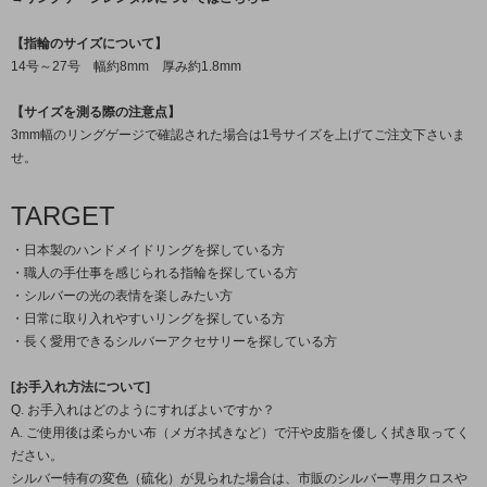
【指輪のサイズについて】
14号～27号 幅約8mm 厚み約1.8mm
【サイズを測る際の注意点】
3mm幅のリングゲージで確認された場合は1号サイズを上げてご注文下さいま
せ。
TARGET
・日本製のハンドメイドリングを探している方
・職人の手仕事を感じられる指輪を探している方
・シルバーの光の表情を楽しみたい方
・日常に取り入れやすいリングを探している方
・長く愛用できるシルバーアクセサリーを探している方
[お手入れ方法について]
Q. お手入れはどのようにすればよいですか？
A. ご使用後は柔らかい布（メガネ拭きなど）で汗や皮脂を優しく拭き取ってく
ださい。
シルバー特有の変色（硫化）が見られた場合は、市販のシルバー専用クロスや