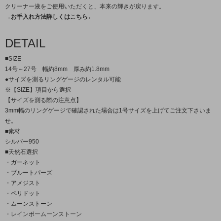
クリーナー液をご使用いただくと、本来の輝きが戻ります。
→お手入れ方法詳しくはこちら←
DETAIL
■SIZE
14号～27号 幅約8mm 厚み約1.8mm
●サイズを測るリングゲージのレンタル可能
※【SIZE】項目から選択
【サイズを測る際の注意点】
3mm幅のリングゲージで確認された場合は1号サイズを上げてご注文下さいま
せ。
■素材
シルバー950
■天然石選択
・ガーネット
・ブルートパーズ
・アメジスト
・ペリドット
・ムーンストーン
・レインボームーンストーン