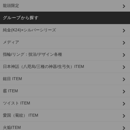
龍頭限定
グループから探す
純金(K24)×シルバーシリーズ
メディア
指輪/リング：技法/デザイン各種
日本神話（八咫烏/三種の神器/生弓矢）ITEM
鎚目 ITEM
霰 ITEM
ツイスト ITEM
愛国（菊紋） ITEM
火焔ITEM