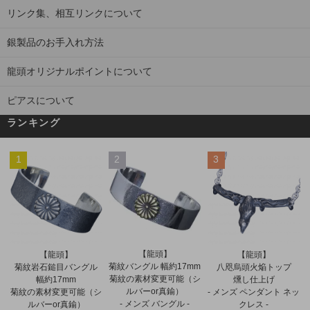
リンク集、相互リンクについて
銀製品のお手入れ方法
龍頭オリジナルポイントについて
ピアスについて
ランキング
1
2
3
【龍頭】
【龍頭】
【龍頭】
菊紋バングル 幅約17mm
菊紋岩石鎚目バングル
八咫烏頭火焔トップ
菊紋の素材変更可能（シ
幅約17mm
燻し仕上げ
ルバーor真鍮）
菊紋の素材変更可能（シ
- メンズ ペンダント ネッ
- メンズ バングル -
ルバーor真鍮）
クレス -