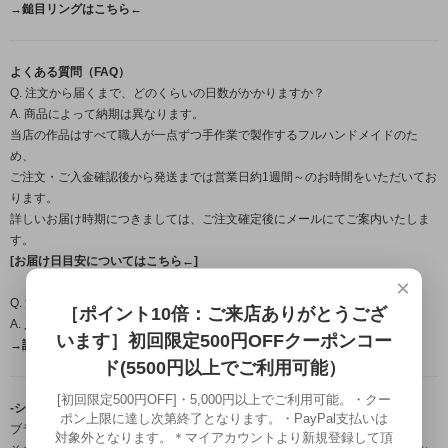
→鎚目リングはこちら←
よくある質問（FAQ）
Q. 注文から届くまで、どのくらいの日数がかかりますか？
A. 商品によって納期は異なります。
当店の作品はすべて職人が一点ずつ手作業で製作するフルハンドメイドのた
め、
ご注文・ご入金確認後から発送までは営業日約1週間～のお時間をいただいてお
ります。
詳しいお届け時期につきましては、ご注文確定後にメールにてご案内いたしま
す。
[お届け日目安についてはこちら←]
×
Q. 温泉やプール、お風呂に入るときは外したほうがいいですか？
［ポイント10倍：ご来店ありがとうござ
A. 入浴時の着用は避けて頂くことをおすすめします。
います］初回限定500円OFFクーポンコー
→詳しくはこちら（FAQ）←
ド(5500円以上でご利用可能）
[初回限定500円OFF]・5,000円以上でご利用可能。・クー
-シルバーアクセサリーブランド「龍頭」について-
ポン上限に達し次第終了となります。・PayPal支払いは
ブランド名の「龍頭」とは梵鐘の最上部にある鐘を吊るす留め金の名。
対象外となります。＊マイアカウントより新規登録して頂