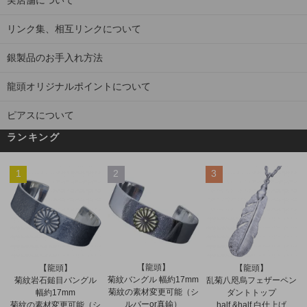
実店舗について
リンク集、相互リンクについて
銀製品のお手入れ方法
龍頭オリジナルポイントについて
ピアスについて
ランキング
1
2
3
【龍頭】
【龍頭】
【龍頭】
菊紋バングル 幅約17mm
菊紋岩石鎚目バングル
乱菊八咫烏フェザーペン
菊紋の素材変更可能（シ
幅約17mm
ダントトップ
ルバーor真鍮）
菊紋の素材変更可能（シ
half &half 白仕上げ