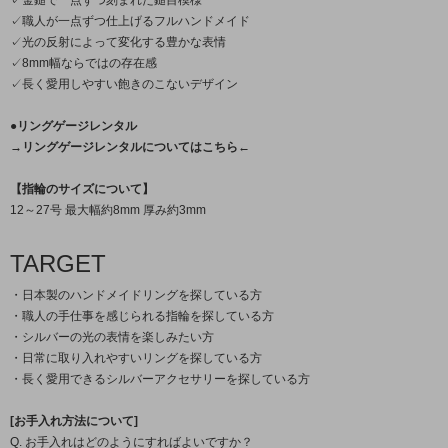
✓金鎚で一点ずつ刻まれた鎚目模様
✓職人が一点ずつ仕上げるフルハンドメイド
✓光の反射によって変化する豊かな表情
✓8mm幅ならではの存在感
✓長く愛用しやすい飽きのこないデザイン
●リングゲージレンタル
→リングゲージレンタルについてはこちら←
【指輪のサイズについて】
12～27号 最大幅約8mm 厚み約3mm
TARGET
・日本製のハンドメイドリングを探している方
・職人の手仕事を感じられる指輪を探している方
・シルバーの光の表情を楽しみたい方
・日常に取り入れやすいリングを探している方
・長く愛用できるシルバーアクセサリーを探している方
[お手入れ方法について]
Q. お手入れはどのようにすればよいですか？