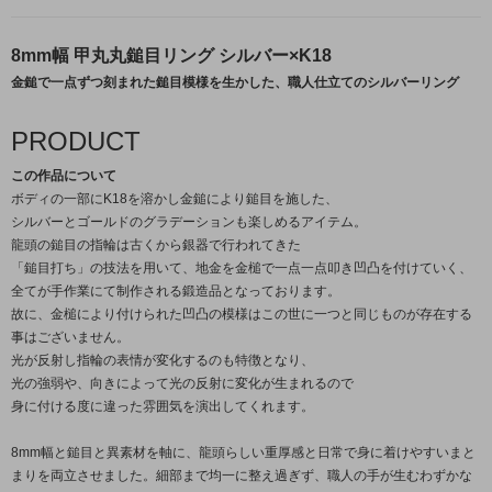
8mm幅 甲丸丸鎚目リング シルバー×K18
金鎚で一点ずつ刻まれた鎚目模様を生かした、職人仕立てのシルバーリング
PRODUCT
この作品について
ボディの一部にK18を溶かし金鎚により鎚目を施した、
シルバーとゴールドのグラデーションも楽しめるアイテム。
龍頭の鎚目の指輪は古くから銀器で行われてきた
「鎚目打ち」の技法を用いて、地金を金槌で一点一点叩き凹凸を付けていく、
全てが手作業にて制作される鍛造品となっております。
故に、金槌により付けられた凹凸の模様はこの世に一つと同じものが存在する
事はございません。
光が反射し指輪の表情が変化するのも特徴となり、
光の強弱や、向きによって光の反射に変化が生まれるので
身に付ける度に違った雰囲気を演出してくれます。
8mm幅と鎚目と異素材を軸に、龍頭らしい重厚感と日常で身に着けやすいまと
まりを両立させました。細部まで均一に整え過ぎず、職人の手が生むわずかな