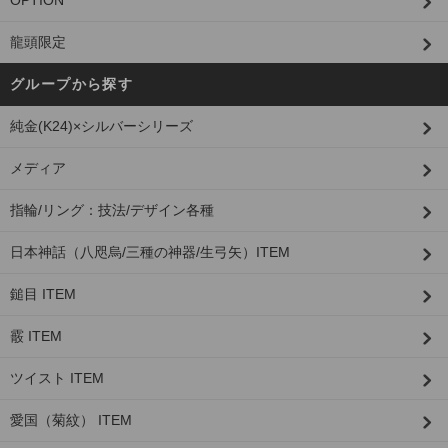
OPTION
龍頭限定
グループから探す
純金(K24)×シルバーシリーズ
メディア
指輪/リング：技法/デザイン各種
日本神話（八咫烏/三種の神器/生弓矢）ITEM
鎚目 ITEM
霰 ITEM
ツイスト ITEM
愛国（菊紋） ITEM