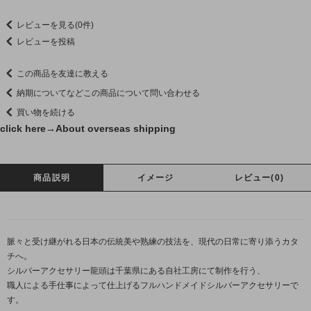
レビューを見る(0件)
レビューを投稿
この商品を友達に教える
納期についてなどこの商品について問い合わせる
買い物を続ける
click here→
About overseas shipping
商品説明
イメージ
レビュー(0)
脈々と受け継がれる日本の伝統美や熟練の技法を、現代の日常に寄り添うカタ
チへ。
シルバーアクセサリー龍頭は千葉県にある自社工房にて制作を行う、
職人による手仕事によって仕上げるフルハンドメイドシルバーアクセサリーで
す。