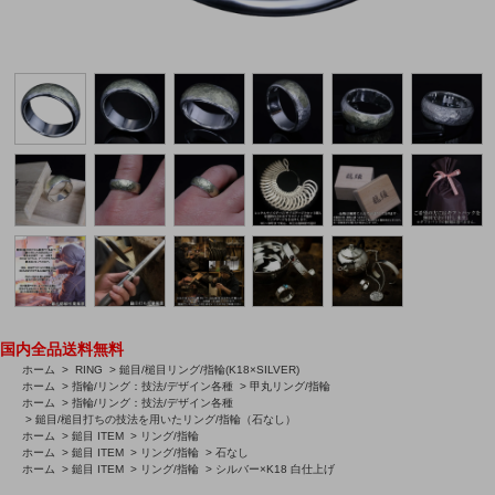
国内全品送料無料
ホーム
>
RING
>
鎚目/槌目リング/指輪(K18×SILVER)
ホーム
>
指輪/リング：技法/デザイン各種
>
甲丸リング/指輪
ホーム
>
指輪/リング：技法/デザイン各種
>
鎚目/槌目打ちの技法を用いたリング/指輪（石なし）
ホーム
>
鎚目 ITEM
>
リング/指輪
ホーム
>
鎚目 ITEM
>
リング/指輪
>
石なし
ホーム
>
鎚目 ITEM
>
リング/指輪
>
シルバー×K18 白仕上げ