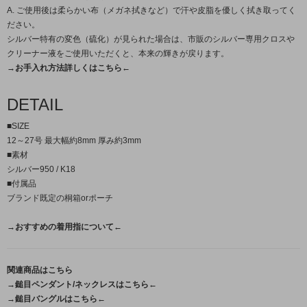
A. ご使用後は柔らかい布（メガネ拭きなど）で汗や皮脂を優しく拭き取ってく
ださい。
シルバー特有の変色（硫化）が見られた場合は、市販のシルバー専用クロスや
クリーナー液をご使用いただくと、本来の輝きが戻ります。
→お手入れ方法詳しくはこちら←
DETAIL
■SIZE
12～27号 最大幅約8mm 厚み約3mm
■素材
シルバー950 / K18
■付属品
ブランド既定の桐箱orポーチ
→おすすめの着用指について←
関連商品はこちら
→鎚目ペンダント/ネックレスはこちら←
→鎚目バングルはこちら←