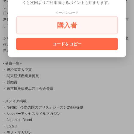
その良し悪しで鐘の風格さえも変えてしまう必要不可欠な大事な部分を由来と
くと次回よりご利用頂けるポイントも貯まります。
しており、
クーポンコード
日本古来から受け継がれている銀器の伝統技法を用いながら、
進化する伝統をコンセプトに身に付ける者に独特の存在感を与える作品を製作
購入者
しております。
シルバーアクセサリー龍頭は数々の賞を受賞している「小平光嵐」によって製
コードをコピー
作され
日本国内だけでなく海外の取引先でも販売されご愛用頂いております。
- 受賞一覧 -
・経済産業大臣賞
・関東経済産業局長賞
・奨励賞
・東京銀器伝統工芸士会会長賞
- メディア掲載 -
・Netflix「今際の国のアリス」シーズン2物品提供
・シルバーアクセスタイルマガジン
・Japonica Blood
・LS＆D
・モノ・マガジン