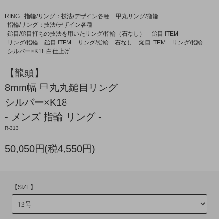
RING
指輪/リング：技法/デザイン各種
甲丸リング/指輪
指輪/リング：技法/デザイン各種
鎚目/槌目打ちの技法を用いたリング/指輪（石なし）
鎚目 ITEM
リング/指輪
鎚目 ITEM
リング/指輪
石なし
鎚目 ITEM
リング/指輪
シルバー×K18 白仕上げ
【龍頭】
8mm幅 甲丸丸鎚目リング
シルバー×K18
- メンズ 指輪 リング -
R-313
50,050円(税4,550円)
【SIZE】