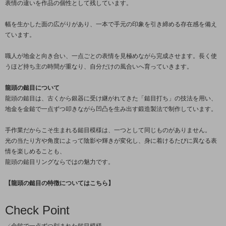
表情の違いを作品の個性として残しています。
幅を生かした面の広がりがあり、一本で手元の印象を引き締める存在感を備え
ています。
職人が地金と向き合い、一点ごとの表情を見極めながら完成させます。長く使
うほど持ち主の時間が重なり、自分だけの風合いへ育っていきます。
龍頭の鎚目について
龍頭の鎚目は、古くから銀器に受け継がれてきた「鎚目打ち」の技法を用い、
地金を金鎚で一点ずつ叩きながら凹凸を生み出す鍛造製法で制作しています。
手作業だからこそ生まれる鎚目模様は、一つとして同じものがありません。
光の当たり方や角度によって陰影や輝きが変化し、身に着けるたびに異なる表
情を楽しめることも、
龍頭の鎚目リングならではの魅力です。
【龍頭の鎚目の特徴についてはこちら】
Check Point