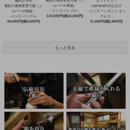
菊紋の素材変更可能（シ
幅約17mm
ダントトップ
ルバーor真鍮）
菊紋の素材変更可能（シ
half &half 白仕上げ
- メンズ バングル -
ルバーor真鍮）
- メンズ ペンダント ネッ
110,000円(税10,000円)
- メンズ バングル -
クレス -
99,000円(税9,000円)
31,900円(税2,900円)
もっと見る