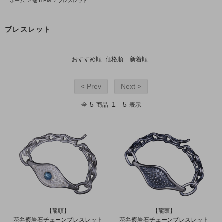
ホーム
>
霰 ITEM
>
ブレスレット
ブレスレット
おすすめ順
価格順
新着順
< Prev
Next >
5
1
5
全
商品
-
表示
【龍頭】
【龍頭】
花弁霰岩石チェーンブレスレット
花弁霰岩石チェーンブレスレット