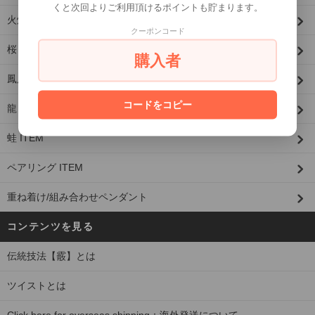
くと次回よりご利用頂けるポイントも貯まります。
火焔ITEM
クーポンコード
桜 ITEM
購入者
鳳凰羽ITEM
コードをコピー
龍 ITEM
蛙 ITEM
ペアリング ITEM
重ね着け/組み合わせペンダント
コンテンツを見る
伝統技法【霰】とは
ツイストとは