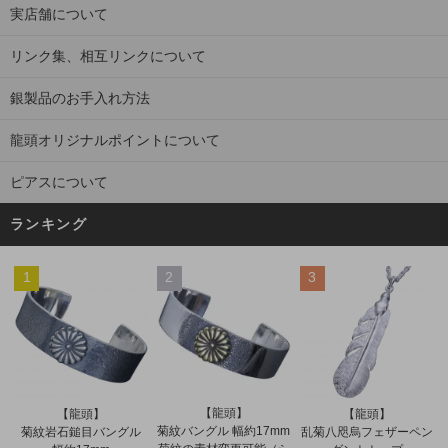
実店舗について
リンク集、相互リンクについて
銀製品のお手入れ方法
龍頭オリジナルポイントについて
ピアスについて
ランキング
1
2
3
【龍頭】
【龍頭】
【龍頭】
菊紋バングル 幅約17mm
菊紋岩石鎚目バングル
乱菊八咫烏フェザーペン