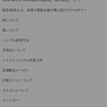
Click here for overseas shipping：海外発送について
鎚目/槌目とは 金槌で模様を施す職人技のアクセサリー
蛙について
龍について
バングル装着方法
天然石について
ツイストバングル作業工程
店舗限定クーポン
詐欺サイトについて
カスタムについて
ディーラー