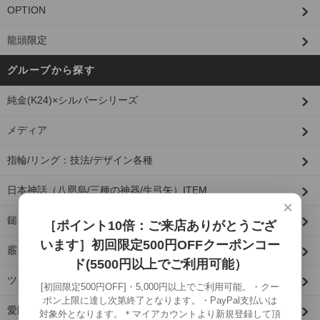
OPTION
龍頭限定
グループから探す
純金(K24)×シルバーシリーズ
メディア
指輪/リング：技法/デザイン各種
日本神話（八咫烏/三種の神器/生弓矢）ITEM
×
鎚目 ITEM
［ポイント10倍：ご来店ありがとうござ
います］初回限定500円OFFクーポンコー
霰 ITEM
ド(5500円以上でご利用可能）
ツイスト ITEM
[初回限定500円OFF]・5,000円以上でご利用可能。・クー
ポン上限に達し次第終了となります。・PayPal支払いは
愛国（菊紋） ITEM
対象外となります。＊マイアカウントより新規登録して頂