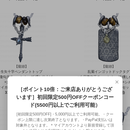
【龍頭】
【龍頭】
生矢十字ペンダントトップ
乱菊インゴットドックタグ
尺瓊勾玉チェーントップ 燻し仕上げ
×八尺瓊勾玉チェーントップ 燻し
×
×火焔ペンダント 石付
×菊紋ペンダントトップ K18×シ
タイガーアイビーズ 2個セット
タイガーアイビーズ 2個セッ
［ポイント10倍：ご来店ありがとうござ
33,000円(税3,000円)
92,950円(税8,450円)
います］初回限定500円OFFクーポンコー
ド(5500円以上でご利用可能）
[初回限定500円OFF]・5,000円以上でご利用可能。・クー
ポン上限に達し次第終了となります。・PayPal支払いは
対象外となります。＊マイアカウントより新規登録して頂