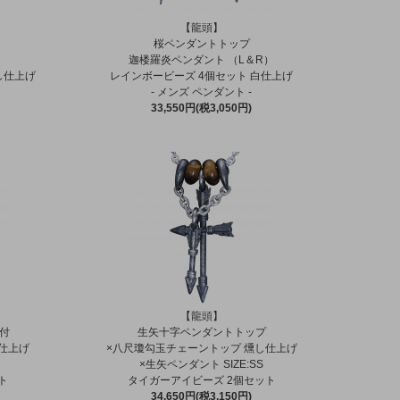
【龍頭】
桜ペンダントトップ
）
迦楼羅炎ペンダント （L＆R）
し仕上げ
レインボービーズ 4個セット 白仕上げ
- メンズ ペンダント -
33,550円(税3,050円)
【龍頭】
石付
生矢十字ペンダントトップ
仕上げ
×八尺瓊勾玉チェーントップ 燻し仕上げ
×生矢ペンダント SIZE:SS
ト
タイガーアイビーズ 2個セット
34,650円(税3,150円)