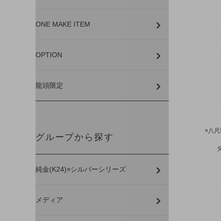
ONE MAKE ITEM
OPTION
龍頭限定
×八
グループから探す
純金(K24)×シルバーシリーズ
メディア