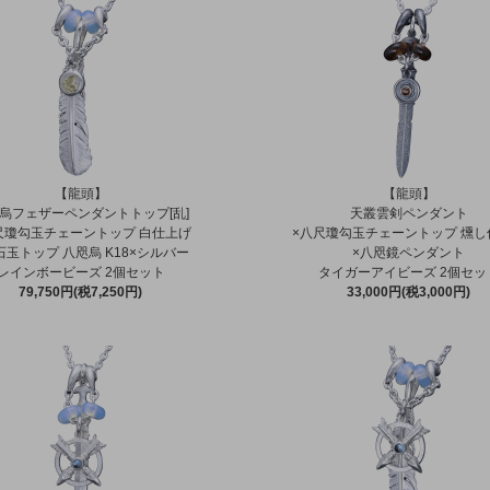
【龍頭】
【龍頭】
烏フェザーペンダントトップ[乱]
天叢雲剣ペンダント
尺瓊勾玉チェーントップ 白仕上げ
×八尺瓊勾玉チェーントップ 燻し
石玉トップ 八咫烏 K18×シルバー
×八咫鏡ペンダント
レインボービーズ 2個セット
タイガーアイビーズ 2個セッ
79,750円(税7,250円)
33,000円(税3,000円)