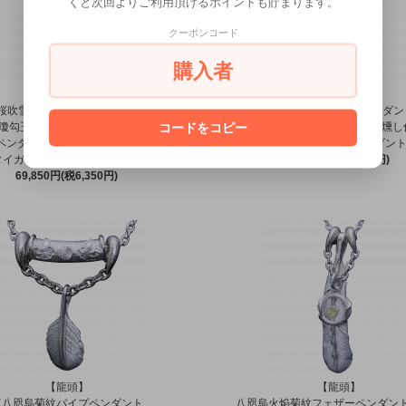
くと次回よりご利用頂けるポイントも貯まります。
クーポンコード
購入者
【龍頭】
【龍頭】
桜吹雪インゴットドックタグ
双八咫烏菊紋パイプペンダン
コードをコピー
尺瓊勾玉チェーントップ 燻し仕上げ
×八尺瓊勾玉チェーントップ 燻し
ペンダントトップ K18×シルバー
×八咫烏フェザーペンダン
タイガーアイビーズ 2個セット
33,000円(税3,000円)
69,850円(税6,350円)
【龍頭】
【龍頭】
双八咫烏菊紋パイプペンダント
八咫烏火焔菊紋フェザーペンダン