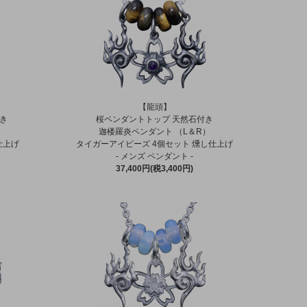
【龍頭】
付き
桜ペンダントトップ 天然石付き
）
迦楼羅炎ペンダント （L＆R）
仕上げ
タイガーアイビーズ 4個セット 燻し仕上げ
- メンズ ペンダント -
37,400円(税3,400円)