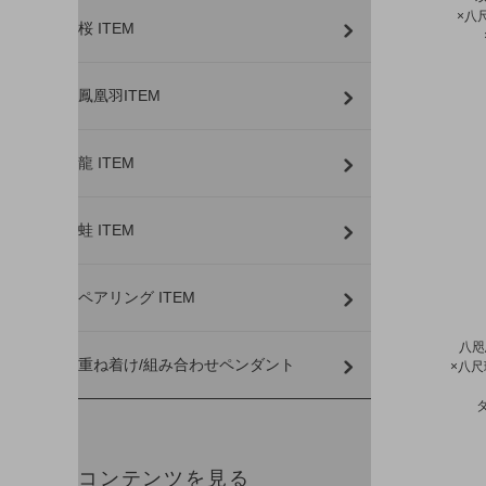
×八
桜 ITEM
鳳凰羽ITEM
龍 ITEM
蛙 ITEM
ペアリング ITEM
八咫
重ね着け/組み合わせペンダント
×八
コンテンツを見る