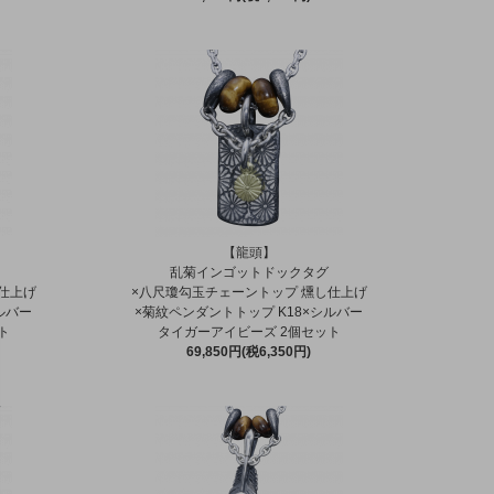
【龍頭】
乱菊インゴットドックタグ
仕上げ
×八尺瓊勾玉チェーントップ 燻し仕上げ
ルバー
×菊紋ペンダントトップ K18×シルバー
ト
タイガーアイビーズ 2個セット
69,850円(税6,350円)