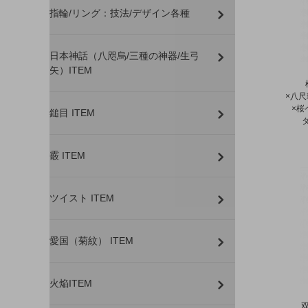
指輪/リング：技法/デザイン各種
日本神話（八咫烏/三種の神器/生弓
矢）ITEM
×八
×桜
鎚目 ITEM
霰 ITEM
ツイスト ITEM
愛国（菊紋） ITEM
火焔ITEM