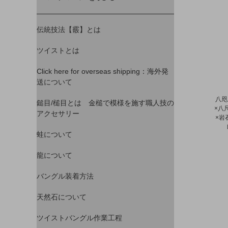
伝統技法【霰】とは
ツイストとは
Click here for overseas shipping：海外発
送について
八咫
鎚目/槌目とは 金槌で模様を施す職人技の
×八
アクセサリー
×岩
蛙について
龍について
バングル装着方法
天然石について
ツイストバングル作業工程