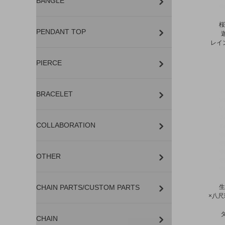
BANGLE
桜
PENDANT TOP
レイ
PIERCE
BRACELET
COLLABORATION
OTHER
CHAIN PARTS/CUSTOM PARTS
生
×八
CHAIN