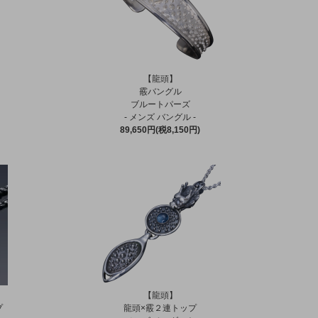
【龍頭】
霰バングル
ブルートパーズ
- メンズ バングル -
89,650円(税8,150円)
【龍頭】
プ
龍頭×霰２連トップ