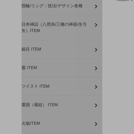
指輪/リング：技法/デザイン各種
日本神話（八咫烏/三種の神器/生弓
矢）ITEM
鎚目 ITEM
霰 ITEM
ツイスト ITEM
愛国（菊紋） ITEM
火焔ITEM