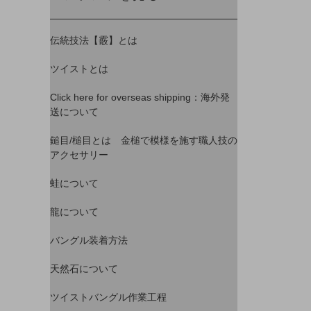
伝統技法【霰】とは
ツイストとは
Click here for overseas shipping：海外発
送について
鎚目/槌目とは 金槌で模様を施す職人技の
アクセサリー
蛙について
龍について
バングル装着方法
天然石について
ツイストバングル作業工程