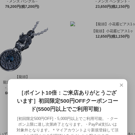
- メンズ バングル -
- メンズ ペンダント -
79,200円(税7,200円)
23,650円(税2,150円)
【龍頭】小花霰ピアス1ヶ
12,650円(税1,150円)
【龍頭】
龍頭×霰ラウンドトップ
×
- メンズ ペンダント -
［ポイント10倍：ご来店ありがとうござ
66,000円(税6,000円)
います］初回限定500円OFFクーポンコー
ド(5500円以上でご利用可能）
[初回限定500円OFF]・5,000円以上でご利用可能。・クー
ポン上限に達し次第終了となります。・PayPal支払いは
対象外となります。＊マイアカウントより新規登録して頂
いてのお問合せやご不明な点などは
こちら
よりお気軽にお問合せ下さ