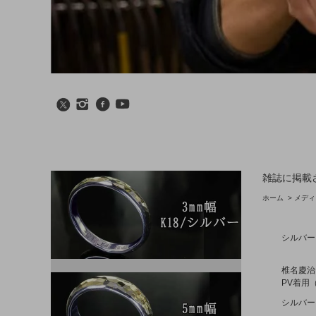
雑誌に掲載
ホーム
>
メディ
シルバー
椎名慶治「2
PV着用（s
シルバー