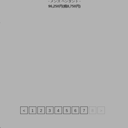
- メンズ ペンダント -
96,250円(税8,750円)
<
1
2
3
4
5
6
7
8
>
い。