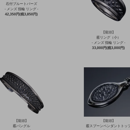
石付ブルートパーズ
- メンズ 指輪 リング -
42,350円(税3,850円)
【龍頭】
霰リング（小）
- メンズ 指輪 リング -
33,000円(税3,000円)
【龍頭】
【龍頭】
霰バングル
霰スプーンペンダントトッ